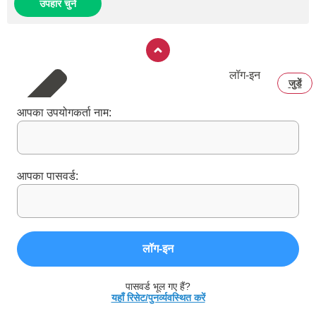
उपहार चुनें
लॉग‑इन
जुडें
आपका उपयोगकर्ता नाम:
आपका पासवर्ड:
लॉग‑इन
पासवर्ड भूल गए हैं?
यहाँ रिसेट/पुनर्व्यवस्थित करें