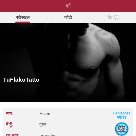
TuFlakoTatto
वर्ग
प्रोफाइल
फोटो
चैट
TuFlakoTatto
नाम:
Hilam
FanBoost
क्या है?
मैं हूँ:
पुरुष
गृह‑नगर:
argentina