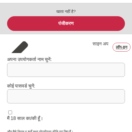
खाता नहीं है?
पंजीकरण
साइन अप
लॉग‑इन
अपना उपयोगकर्ता नाम चुनें:
कोई पासवर्ड चुनें:
मैं 18 साल का/की हूँ।
और मैने
नियम व शर्तें
तथा
गोपनीयता नीति
पढ़ लिए हैं।