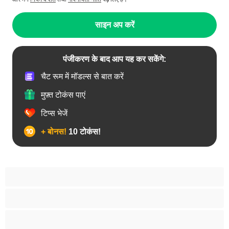
साइन अप करें
पंजीकरण के बाद आप यह कर सकेंगे:
चैट रूम में मॉडल्स से बात करें
मुफ़्त टोकंस पाएं
टिप्स भेजें
+ बोनस!
10 टोकंस!
18+ लड़कियां
अरबी
आबनूसी