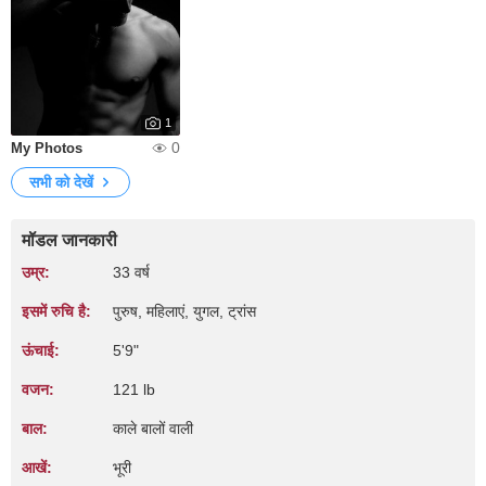
1
0
My Photos
सभी को देखें
मॉडल जानकारी
उम्र:
33 वर्ष
इसमें रुचि है:
पुरुष, महिलाएं, युगल, ट्रांस
ऊंचाई:
5'9"
वजन:
121 lb
बाल:
काले बालों वाली
आखें:
भूरी