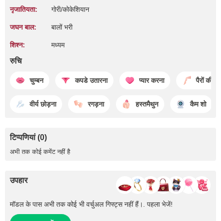
नृजातियता:
गोरी/कोकेशियान
जघन बाल:
बालों भरी
शिश्न:
मध्यम
रुचि
चुम्बन
कपडे उतारना
प्यार करना
पैरों की चु
वीर्य छोड़ना
रगड़ना
हस्तमैथुन
कैम शो
टिप्पणियां (0)
अभी तक कोई कमेंट नहीं है
उपहार
मॉडल के पास अभी तक कोई भी वर्चुअल गिफ्ट्स नहीं हैं।. पहला भेजें!